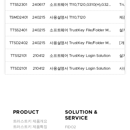
TTSS2301
240617
소프트웨어
T110,T120,G310(H),G320(H)
TSMD2401
240215
사용설명서
T110,T120
제품 
TTSS2401
240215
소프트웨어
TrustKey File/Folder Manager
설치
TTSD2402
240215
사용설명서
TrustKey File/Folder Manager
[개인
TTSS2101
210412
소프트웨어
TrustKey Login Solution
설치
TTSD2101
210412
사용설명서
TrustKey Login Solution
사용 
PRODUCT
SOLUTION &
SERVICE
트러스트키 제품개요
트러스트키 제품특징
FIDO2