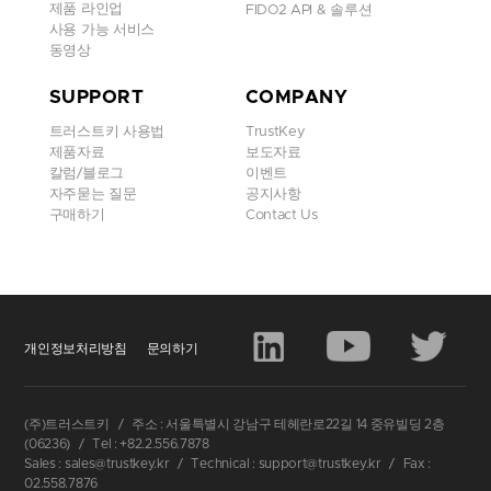
제품 라인업
FIDO2 API & 솔루션
사용 가능 서비스
동영상
SUPPORT
COMPANY
트러스트키 사용법
TrustKey
제품자료
보도자료
칼럼/블로그
이벤트
자주묻는 질문
공지사항
구매하기
Contact Us
개인정보처리방침
문의하기
(주)트러스트키
/
주소 : 서울특별시 강남구 테헤란로22길 14 중유빌딩 2층
(06236)
/
Tel : +82.2.556.7878
Sales : sales@trustkey.kr
/
Technical : support@trustkey.kr
/
Fax :
02.558.7876