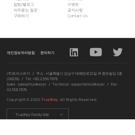
칼럼/블로그
이벤트
자주묻는 질문
공지사항
구매하기
Contact Us
개인정보처리방침
문의하기
(주)트러스트키
/
주소 : 서울특별시 강남구 테헤란로22길 14 중유빌딩 2층
(06236)
/
Tel : +82.2.556.7878
Sales : sales@trustkey.kr
/
Technical : support@trustkey.kr
/
Fax :
02.558.7876
Copyright © 2020
TrustKey
. All Rights Reserved.
TrustKey Family Site